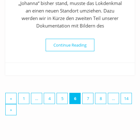
„Johanna“ bisher stand, musste das Lokdenkmal
an einen neuen Standort umziehen. Dazu
werden wir in Kürze den zweiten Teil unserer
Dokumentation mit Bildern des
„Tag des offenen Denkmals 
Continue Reading
Seitennummerierung
«
1
…
4
5
6
7
8
…
14
der
»
Beiträge