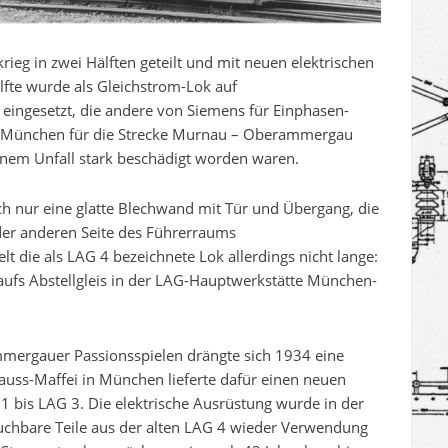
rieg in zwei Hälften geteilt und mit neuen elektrischen
lfte wurde als Gleichstrom-Lok auf
eingesetzt, die andere von Siemens für Einphasen-
n München für die Strecke Murnau – Oberammergau
einem Unfall stark beschädigt worden waren.
ch nur eine glatte Blechwand mit Tür und Übergang, die
der anderen Seite des Führerraums
 die als LAG 4 bezeichnete Lok allerdings nicht lange:
ufs Abstellgleis in der LAG-Hauptwerkstätte München-
mergauer Passionsspielen drängte sich 1934 eine
auss-Maffei in München lieferte dafür einen neuen
 bis LAG 3. Die elektrische Ausrüstung wurde in der
uchbare Teile aus der alten LAG 4 wieder Verwendung